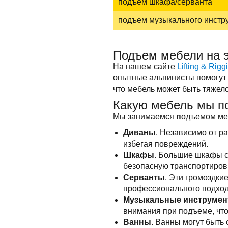
подъем шкафа/серванта
подъем музыкального инстр
Подъем мебели на 
На нашем сайте
Lifting & Rigg
опытные альпинисты помогут 
что мебель может быть тяжел
Какую мебель мы п
Мы занимаемся
п
одъемом ме
Диваны
. Независимо от р
избегая повреждений.
Шкафы
. Большие шкафы с
безопасную транспортировк
Серванты
. Эти громоздки
профессионального подход
Музыкальные инструме
внимания при подъеме, чт
Ванны
. Ванны могут быть