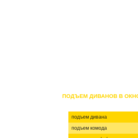
ЖК DIAMON HILL
ПОДЪЕМ ДИВАНОВ В ОКН
подъем дивана
подъем комода