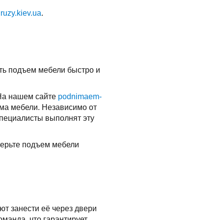
uzy.kiev.ua
.
ь подъем мебели быстро и
На нашем сайте
podnimaem-
ма мебели. Независимо от
специалисты выполнят эту
верьте подъем мебели
ют занести её через двери
манда, что гарантирует