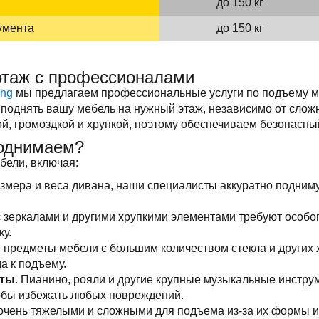
до 150 кг
умента
до 150 кг
этаж с профессионалами
ing
мы предлагаем профессиональные услуги по подъему м
поднять вашу мебель на нужный этаж, независимо от слож
ой, громоздкой и хрупкой, поэтому обеспечиваем безопасн
однимаем?
бели, включая:
азмера и веса дивана, наши специалисты аккуратно подниму
 зеркалами и другими хрупкими элементами требуют особо
у.
е предметы мебели с большим количеством стекла и других 
а к подъему.
нты
. Пианино, рояли и другие крупные музыкальные инстру
обы избежать любых повреждений.
 очень тяжелыми и сложными для подъема из-за их формы 