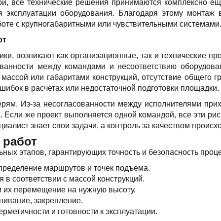
й, все технические решения принимаются комплексно еще 
ия эксплуатации оборудования. Благодаря этому монтаж 
боте с крупногабаритными или чувствительными системами
от
и, возникают как организационные, так и технические про
ованности между командами и несоответствию оборудова
массой или габаритами конструкций, отсутствие общего 
ошибок в расчетах или недостаточной подготовки площадки.
ерям. Из-за несогласованности между исполнителями прих
 Если же проект выполняется одной командой, все эти ри
иалист знает свои задачи, а контроль за качеством происх
 работ
ьных этапов, гарантирующих точность и безопасность проце
пределение маршрутов и точек подъема.
 в соответствии с массой конструкций.
и их перемещение на нужную высоту.
нивание, закрепление.
рметичности и готовности к эксплуатации.