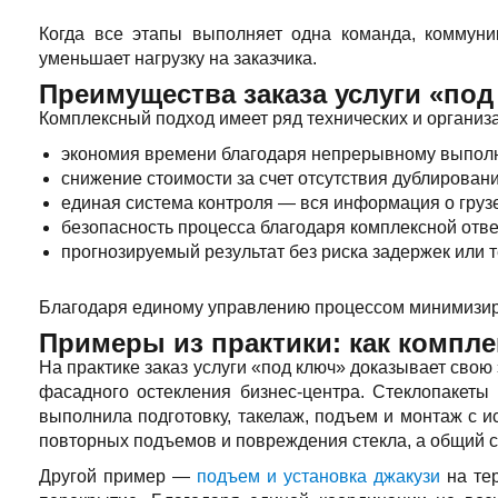
Когда все этапы выполняет одна команда, коммуни
уменьшает нагрузку на заказчика.
Преимущества заказа услуги «под
Комплексный подход имеет ряд технических и органи
экономия времени благодаря непрерывному выпол
снижение стоимости за счет отсутствия дублирован
единая система контроля — вся информация о грузе
безопасность процесса благодаря комплексной отве
прогнозируемый результат без риска задержек или 
Благодаря единому управлению процессом минимизируе
Примеры из практики: как компл
На практике заказ услуги «под ключ» доказывает сво
фасадного остекления бизнес-центра. Стеклопакет
выполнила подготовку, такелаж, подъем и монтаж с 
повторных подъемов и повреждения стекла, а общий ср
Другой пример —
подъем и установка джакузи
на тер